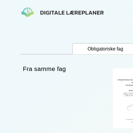
Gå
til
indholdet
Obligatoriske fag
Fra samme fag