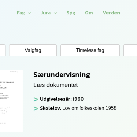
Fag
Jura
Søg
Om
Verden
Valgfag
Timeløse fag
Særundervisning
Læs dokumentet
Udgivelsesår: 1960
Skolelov:
Lov om folkeskolen 1958