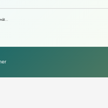
rmål…
ner