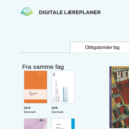
Gå
til
indholdet
Obligatoriske fag
Fra samme fag
2015
2019
Danmark
Danmark