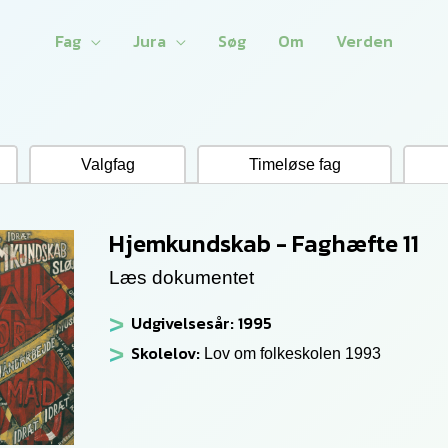
Fag
Jura
Søg
Om
Verden
Valgfag
Timeløse fag
Hjemkundskab - Faghæfte 11
Læs dokumentet
Udgivelsesår: 1995
Skolelov:
Lov om folkeskolen 1993