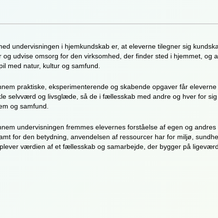
ed undervisningen i hjemkundskab er, at eleverne tilegner sig kundskabe
og udvise omsorg for den virksomhed, der finder sted i hjemmet, og at 
pil med natur, kultur og samfund.
nnem praktiske, eksperimenterende og skabende opgaver får eleverne
kle selvværd og livsglæde, så de i fællesskab med andre og hver for sig får l
jem og samfund.
nnem undervisningen fremmes elevernes forståelse af egen og andres k
amt for den betydning, anvendelsen af ressourcer har for miljø, sundhed 
plever værdien af et fællesskab og samarbejde, der bygger på ligeværd