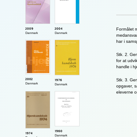
2004
2009
Formålet m
Danmark
Danmark
medansvar 
har i sams
Stk. 2. Ge
for at udvi
handle i h
2002
Stk. 3. Ge
1976
Danmark
Danmark
opgaver, s
eleverne o
1960
1974
Danmark