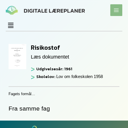
Gå
til
indholdet
Risikostof
Læs dokumentet
Udgivelsesår: 1961
Skolelov:
Lov om folkeskolen 1958
Fagets formål…
Fra samme fag