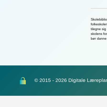
Skolebiblio
folkeskolen
tilegne si
skolens fo
bør danne 
© 2015 - 2026 Digitale Lærepla