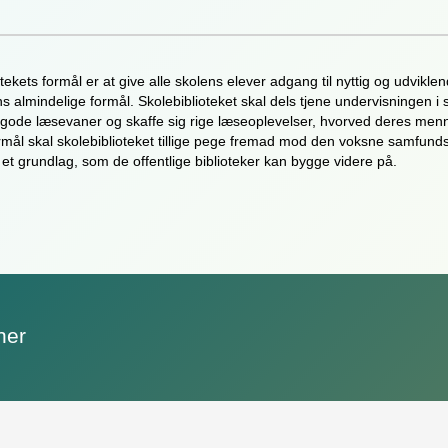
tekets formål er at give alle skolens elever adgang til nyttig og udvikl
s almindelige formål. Skolebiblioteket skal dels tjene undervisningen i s
g gode læsevaner og skaffe sig rige læseoplevelser, hvorved deres me
rmål skal skolebiblioteket tillige pege fremad mod den voksne samfundsb
et grundlag, som de offentlige biblioteker kan bygge videre på.
ner