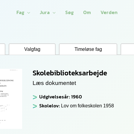
Fag
Jura
Søg
Om
Verden
Valgfag
Timeløse fag
Skolebiblioteksarbejde
Læs dokumentet
Udgivelsesår: 1960
Skolelov:
Lov om folkeskolen 1958