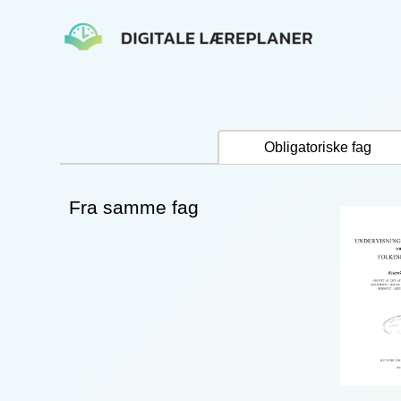
Gå
til
indholdet
Obligatoriske fag
Fra samme fag