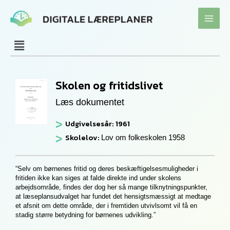
Gå
til
indholdet
Skolen og fritidslivet
Læs dokumentet
Udgivelsesår: 1961
Skolelov:
Lov om folkeskolen 1958
“Selv om børnenes fritid og deres beskæftigelsesmuligheder i
fritiden ikke kan siges at falde direkte ind under skolens
arbejdsområde, findes der dog her så mange tilknytningspunkter,
at læseplansudvalget har fundet det hensigtsmæssigt at medtage
et afsnit om dette område, der i fremtiden utvivlsomt vil få en
stadig større betydning for børnenes udvikling.”