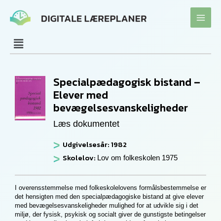
Gå
til
indholdet
Specialpædagogisk bistand –
Elever med
bevægelsesvanskeligheder
Læs dokumentet
Udgivelsesår: 1982
Skolelov:
Lov om folkeskolen 1975
I overensstemmelse med folkeskolelovens formålsbestemmelse er
det hensigten med den specialpædagogiske bistand at give elever
med bevægelsesvanskeligheder mulighed for at udvikle sig i det
miljø, der fysisk, psykisk og socialt giver de gunstigste betingelser