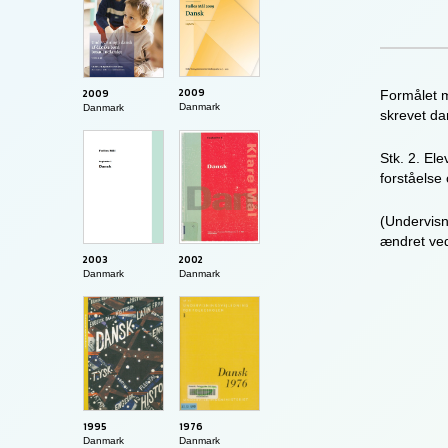
2009
2009
Formålet m
Danmark
Danmark
skrevet da
Stk. 2. El
forståels
(Undervisn
ændret ved
2003
2002
Danmark
Danmark
1995
1976
Danmark
Danmark