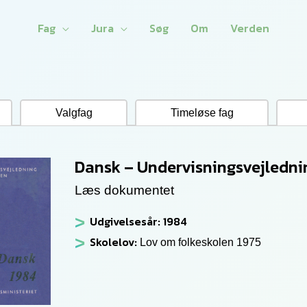
Fag
Jura
Søg
Om
Verden
Valgfag
Timeløse fag
Dansk – Undervisningsvejledni
Læs dokumentet
Udgivelsesår: 1984
Skolelov:
Lov om folkeskolen 1975