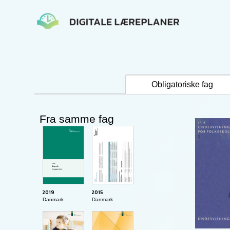
Gå
til
indholdet
Obligatoriske fag
Fra samme fag
2019
2015
Danmark
Danmark