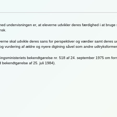
ed undervisningen er, at eleverne udvikler deres færdighed i at bruge sp
nsk.
everne skal udvikle deres sans for perspektiver og værdier samt deres 
e og vurdering af ældre og nyere digtning såvel som andre udtryksformer
ingsministeriets bekendtgørelse nr. 518 af 24. september 1975 om form
 bekendtgørelse af 25. juli 1984).