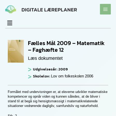
Gå
til
indholdet
Fælles Mål 2009 – Matematik
– Faghæfte 12
Læs dokumentet
Udgivelsesår: 2009
Skolelov:
Lov om folkeskolen 2006
Formålet med undervisningen er, at eleverne udvikler matematiske
kompetencer og opnår viden og kunnen således, at de bliver i
stand til at begå sig hensigtsmæssigt i matematikrelaterede
situationer vedrørende dagligliv, samfundsliv og naturforhold.
Stk. 2.