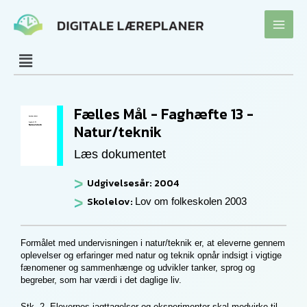
Gå
til
indholdet
Fælles Mål - Faghæfte 13 -
Natur/teknik
Læs dokumentet
Udgivelsesår: 2004
Skolelov:
Lov om folkeskolen 2003
Formålet med undervisningen i natur/teknik er, at eleverne gennem
oplevelser og erfaringer med natur og teknik opnår indsigt i vigtige
fænomener og sammenhænge og udvikler tanker, sprog og
begreber, som har værdi i det daglige liv.
Stk. 2. Elevernes iagttagelser og eksperimenter skal medvirke til,