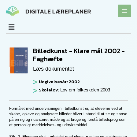
Gå
til
indholdet
Billedkunst - Klare mål 2002 -
Faghæfte
Læs dokumentet
Udgivelsesår: 2002
Skolelov:
Lov om folkeskolen 2003
Formålet med undervisningen i billedkunst er, at eleverne ved at
skabe, opleve og analysere billeder bliver i stand til at se og sanse
på en rig og nuanceret måde og at bruge og forstå billedsprog som
et personligt meddelelses- og udtryksmiddel.
Stk. 2. Eleverne skal i arbejdet med plane, rumlige og elektroniske