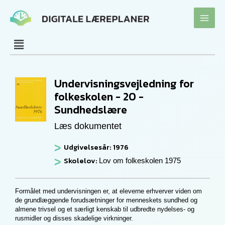
Gå
til
indholdet
Undervisningsvejledning for
folkeskolen - 20 -
Sundhedslære
Læs dokumentet
Udgivelsesår: 1976
Skolelov:
Lov om folkeskolen 1975
Formålet med undervisningen er, at eleverne erhverver viden om
de grundlæggende forudsætninger for menneskets sundhed og
almene trivsel og et særligt kenskab til udbredte nydelses- og
rusmidler og disses skadelige virkninger.