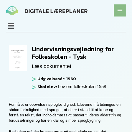
Gå
til
indholdet
Undervisningsvejledning for
Folkeskolen - Tysk
Læs dokumentet
Udgivelsesår: 1960
Skolelov:
Lov om folkeskolen 1958
Formålet er opøvelse i sprogfærdighed. Eleverne må bibringes en
sådan fortrolighed med sproget, at de er i stand til at læse og
forstå en tekst, der indholdsmæssigt passer til deres alderstrin og
forudsætninger og har en klar og simpel sprogbygning.
Endvidere må der lægges vægt på god udtale og en i det