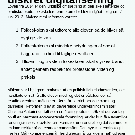
Loven fra 2014 er den juridiske omsætning af den skelsættende og
omdiskuterede folkeskolereform, som der blev indgået forlig om 7.
juni 2013. Målene med reformen var tre:
Folkeskolen skal udfordre alle elever, så de bliver så
dygtige, de kan.
Folkeskolen skal mindske betydningen af social
baggrund i forhold til faglige resultater.
Tilliden til og trivslen i folkeskolen skal styrkes blandt
andet gennem respekt for professionel viden og
praksis
Målene var i høj grad motiveret af en politisk lighedsdagsorden, der
handlede om at få alle elever med, og det er påfaldende, så
resultatorienteret målene er. Der står fx intet om demokrati og
dannelse. Reformen blev af daværende undervisningsminister
Christine Antorini omtalt som en ”læringsreform”. Skønt der var lagt
op til en nærmest epokegørende forandring, er der kun få væsentlige
ændringer i selve lovteksten. Formålet er uændret, og det samme er
en lang række af de centrale paragraffer. Den nye målterminologi i
Fælles Mål (kompetencemål, færdighedsmål og vidensmål) udløser