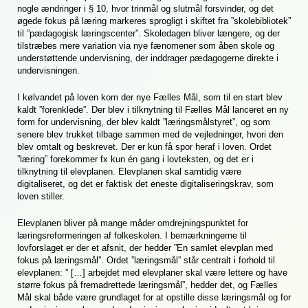
nogle ændringer i § 10, hvor trinmål og slutmål forsvinder, og det
øgede fokus på læring markeres sprogligt i skiftet fra ”skolebibliotek”
til ”pædagogisk læringscenter”. Skoledagen bliver længere, og der
tilstræbes mere variation via nye fænomener som åben skole og
understøttende undervisning, der inddrager pædagogerne direkte i
undervisningen.
I kølvandet på loven kom der nye Fælles Mål, som til en start blev
kaldt ”forenklede”. Der blev i tilknytning til Fælles Mål lanceret en ny
form for undervisning, der blev kaldt ”læringsmålstyret”, og som
senere blev trukket tilbage sammen med de vejledninger, hvori den
blev omtalt og beskrevet. Der er kun få spor heraf i loven. Ordet
”læring” forekommer fx kun én gang i lovteksten, og det er i
tilknytning til elevplanen. Elevplanen skal samtidig være
digitaliseret, og det er faktisk det eneste digitaliseringskrav, som
loven stiller.
Elevplanen bliver på mange måder omdrejningspunktet for
læringsreformeringen af folkeskolen. I bemærkningerne til
lovforslaget er der et afsnit, der hedder ”En samlet elevplan med
fokus på læringsmål”. Ordet ”læringsmål” står centralt i forhold til
elevplanen: ” […] arbejdet med elevplaner skal være lettere og have
større fokus på fremadrettede læringsmål”, hedder det, og Fælles
Mål skal både være grundlaget for at opstille disse læringsmål og for