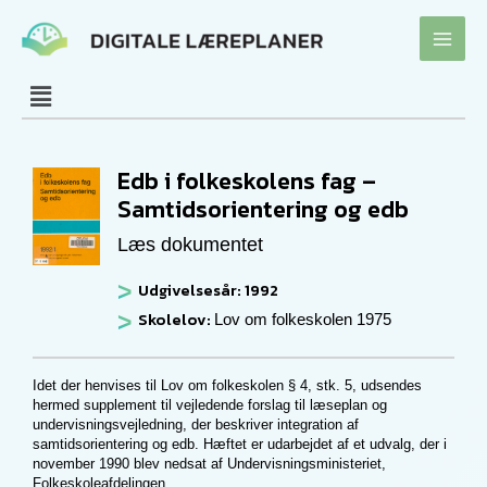
Gå
til
indholdet
Edb i folkeskolens fag –
Samtidsorientering og edb
Læs dokumentet
Udgivelsesår: 1992
Skolelov:
Lov om folkeskolen 1975
Idet der henvises til Lov om folkeskolen § 4, stk. 5, udsendes
hermed supplement til vejledende forslag til læseplan og
undervisningsvejledning, der beskriver integration af
samtidsorientering og edb. Hæftet er udarbejdet af et udvalg, der i
november 1990 blev nedsat af Undervisningsministeriet,
Folkeskoleafdelingen.